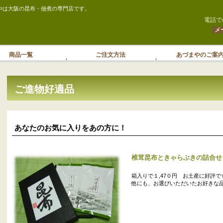
やは大阪の昆布・佃煮の専門店です。
電話で
メ
商品一覧
ご注文方法
あづまやのご案
ご進物好適品
あなたのお気に入りをあの方に！
椎茸昆布ときゃらぶきの詰合せ
箱入りで１,47０円 お土産に好評で
他にも、お選びいただいたお好きな