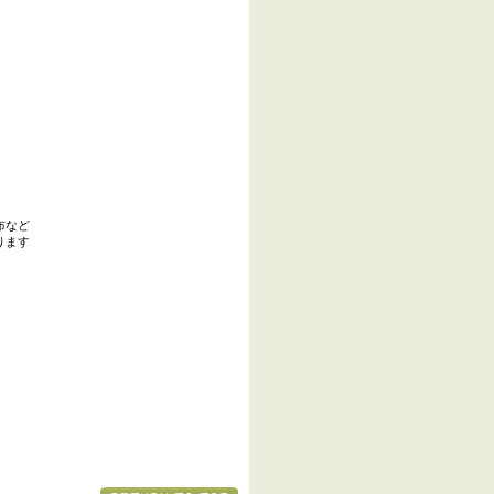
布など
ります