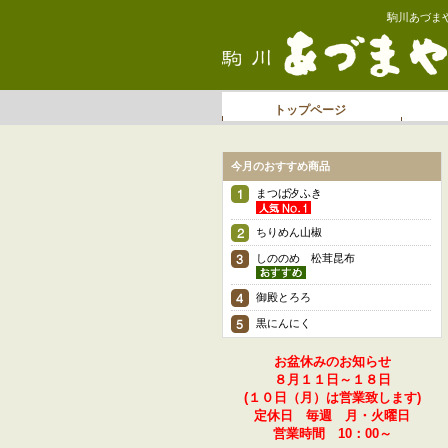
駒川あづま
トップページ
今月のおすすめ商品
まつば汐ふき
ちりめん山椒
しののめ 松茸昆布
御殿とろろ
黒にんにく
お盆休みのお知らせ
８月１１日～１８日
(１０日（月）は営業致します)
定休日 毎週 月・火曜日
営業時間 10：00～