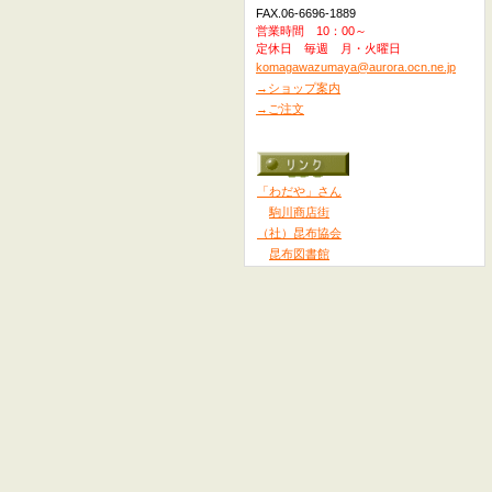
FAX.06-6696-1889
営業時間 10：00～
定休日 毎週 月・火曜日
komagawazumaya@aurora.ocn.ne.jp
→ショップ案内
→ご注文
「わだや」さん
駒川商店街
（社）昆布協会
昆布図書館