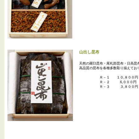
山出し昆布
天然の羅臼昆布・尾札部昆布・日高昆
高品質の昆布を各種多数取り揃えてお
Ｒ－１ １０,８００円
Ｒ－２ 6,０００円
Ｒ－３ ３,８００円